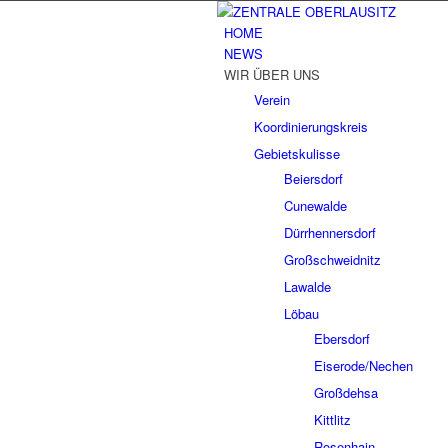
HOME
NEWS
WIR ÜBER UNS
Verein
Koordinierungskreis
Gebietskulisse
Beiersdorf
Cunewalde
Dürrhennersdorf
Großschweidnitz
Lawalde
Löbau
Ebersdorf
Eiserode/Nechen
Großdehsa
Kittlitz
Rosenhain