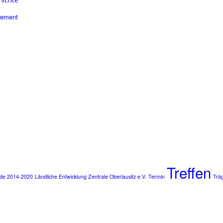
gement
Treffen
de 2014-2020
Ländliche Entwicklung Zentrale Oberlausitz e.V.
Termin
Trä