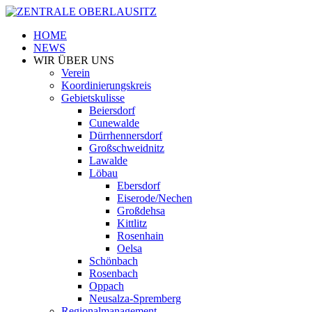
HOME
NEWS
WIR ÜBER UNS
Verein
Koordinierungskreis
Gebietskulisse
Beiersdorf
Cunewalde
Dürrhennersdorf
Großschweidnitz
Lawalde
Löbau
Ebersdorf
Eiserode/Nechen
Großdehsa
Kittlitz
Rosenhain
Oelsa
Schönbach
Rosenbach
Oppach
Neusalza-Spremberg
Regionalmanagement