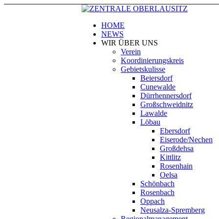
HOME
NEWS
WIR ÜBER UNS
Verein
Koordinierungskreis
Gebietskulisse
Beiersdorf
Cunewalde
Dürrhennersdorf
Großschweidnitz
Lawalde
Löbau
Ebersdorf
Eiserode/Nechen
Großdehsa
Kittlitz
Rosenhain
Oelsa
Schönbach
Rosenbach
Oppach
Neusalza-Spremberg
Regionalmanagement