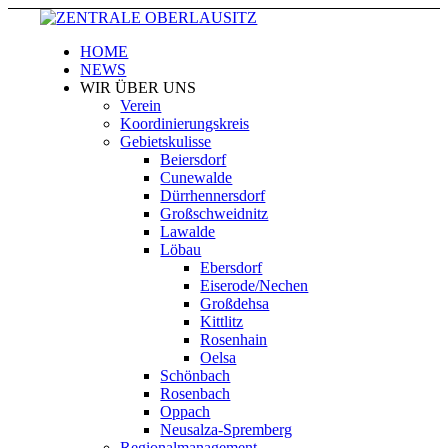
HOME
NEWS
WIR ÜBER UNS
Verein
Koordinierungskreis
Gebietskulisse
Beiersdorf
Cunewalde
Dürrhennersdorf
Großschweidnitz
Lawalde
Löbau
Ebersdorf
Eiserode/Nechen
Großdehsa
Kittlitz
Rosenhain
Oelsa
Schönbach
Rosenbach
Oppach
Neusalza-Spremberg
Regionalmanagement