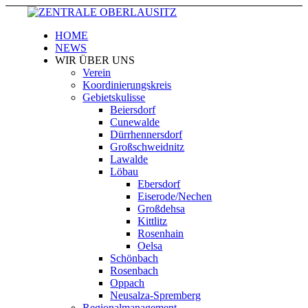
HOME
NEWS
WIR ÜBER UNS
Verein
Koordinierungskreis
Gebietskulisse
Beiersdorf
Cunewalde
Dürrhennersdorf
Großschweidnitz
Lawalde
Löbau
Ebersdorf
Eiserode/Nechen
Großdehsa
Kittlitz
Rosenhain
Oelsa
Schönbach
Rosenbach
Oppach
Neusalza-Spremberg
Regionalmanagement