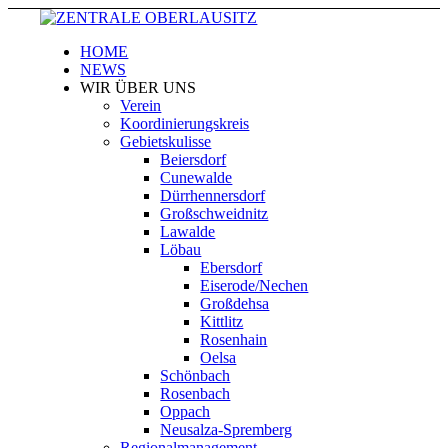
HOME
NEWS
WIR ÜBER UNS
Verein
Koordinierungskreis
Gebietskulisse
Beiersdorf
Cunewalde
Dürrhennersdorf
Großschweidnitz
Lawalde
Löbau
Ebersdorf
Eiserode/Nechen
Großdehsa
Kittlitz
Rosenhain
Oelsa
Schönbach
Rosenbach
Oppach
Neusalza-Spremberg
Regionalmanagement