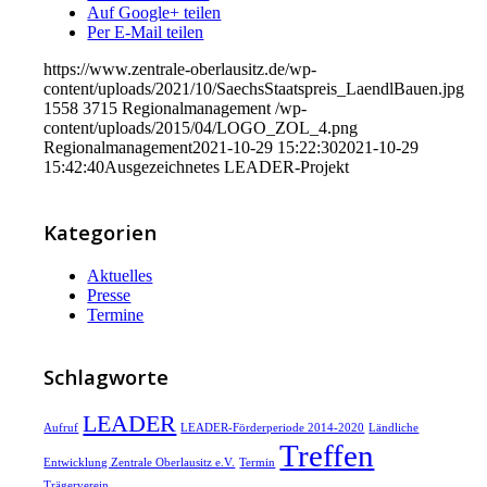
Auf Google+ teilen
Per E-Mail teilen
https://www.zentrale-oberlausitz.de/wp-
content/uploads/2021/10/SaechsStaatspreis_LaendlBauen.jpg
1558
3715
Regionalmanagement
/wp-
content/uploads/2015/04/LOGO_ZOL_4.png
Regionalmanagement
2021-10-29 15:22:30
2021-10-29
15:42:40
Ausgezeichnetes LEADER-Projekt
Kategorien
Aktuelles
Presse
Termine
Schlagworte
LEADER
Aufruf
LEADER-Förderperiode 2014-2020
Ländliche
Treffen
Entwicklung Zentrale Oberlausitz e.V.
Termin
Trägerverein