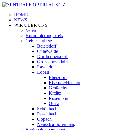
HOME
NEWS
WIR ÜBER UNS
Verein
Koordinierungskreis
Gebietskulisse
Beiersdorf
Cunewalde
Dürrhennersdorf
Großschweidnitz
Lawalde
Löbau
Ebersdorf
Eiserode/Nechen
Großdehsa
Kittlitz
Rosenhain
Oelsa
Schönbach
Rosenbach
Oppach
Neusalza-Spremberg
Regionalmanagement