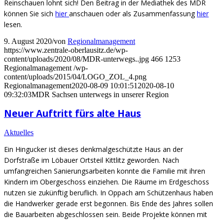
Reinschauen lohnt sich! Den Beitrag in der Mediathek des MDR
können Sie sich
hier
anschauen oder als Zusammenfassung
hier
lesen.
9. August 2020
/
von
Regionalmanagement
https://www.zentrale-oberlausitz.de/wp-
content/uploads/2020/08/MDR-unterwegs..jpg
466
1253
Regionalmanagement
/wp-
content/uploads/2015/04/LOGO_ZOL_4.png
Regionalmanagement
2020-08-09 10:01:51
2020-08-10
09:32:03
MDR Sachsen unterwegs in unserer Region
Neuer Auftritt fürs alte Haus
Aktuelles
Ein Hingucker ist dieses denkmalgeschützte Haus an der
Dorfstraße im Löbauer Ortsteil Kittlitz geworden. Nach
umfangreichen Sanierungsarbeiten konnte die Familie mit ihren
Kindern im Obergeschoss einziehen. Die Räume im Erdgeschoss
nutzen sie zukünftig beruflich. In Oppach am Schützenhaus haben
die Handwerker gerade erst begonnen. Bis Ende des Jahres sollen
die Bauarbeiten abgeschlossen sein. Beide Projekte können mit