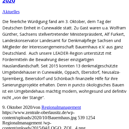
2020
Aktuelles
Die feierliche Würdigung fand am 3. Oktober, dem Tag der
Deutschen Einheit in Cunewalde statt. Zu Gast waren u.a. Wolfram
Günther, Sachsens stellvertretender Ministerpräsident, Alf Furkert,
Landeskonservator Landesamt für Denkmalpflege Sachsen und
Mitglieder der Interessengemeinschaft Bauernhaus e.V. aus ganz
Deutschland. Auch unsere LEADER-Region unterstützt mit
Fördermitteln die Bewahrung dieser einzigartigen
Hauslandlandschaft. Seit 2015 konnten 13 denkmalgeschützte
Umgebindehäuser in Cunewalde, Oppach, Ebersdorf, Neusalza-
Spremberg, Beiersdorf und Schönbach finanzielle Hilfe für ihre
Sanierungsprojekte erhalten. Denn in puncto ökologisches Bauen
ist ein Umgebindehaus mächtig modern, wohngesund und definitiv
nicht „von der Stange“.
9. Oktober 2020
/
von
Regionalmanagement
https://www.zentrale-oberlausitz.de/wp-
content/uploads/2020/10/Bauernhaus.jpg
539
1254
Regionalmanagement
/wp-
content/uploads/2015/04/LOGO_ZOL_4.png