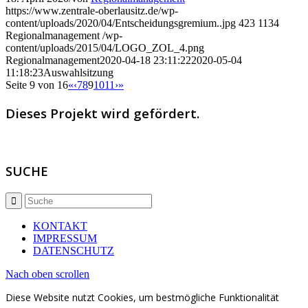
https://www.zentrale-oberlausitz.de/wp-
content/uploads/2020/04/Entscheidungsgremium..jpg
423
1134
Regionalmanagement
/wp-
content/uploads/2015/04/LOGO_ZOL_4.png
Regionalmanagement
2020-04-18 23:11:22
2020-05-04
11:18:23
Auswahlsitzung
Seite 9 von 16
«
‹
7
8
9
10
11
›
»
Dieses Projekt wird gefördert.
SUCHE
KONTAKT
IMPRESSUM
DATENSCHUTZ
Nach oben scrollen
Diese Website nutzt Cookies, um bestmögliche Funktionalität