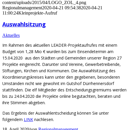
content/uploads/2015/04/LOGO_ZOL_4.png
Regionalmanagement
2020-04-21 09:54:38
2020-04-21
11:00:24
Kleinprojekte-Aufruf
Auswahlsitzung
Aktuelles
Im Rahmen des aktuellen LEADER-Projektaufrufes mit einem
Budget von 1,28 Mio € wurden bis zum Einsendetermin am
15.04.2020 aus den Städten und Gemeinden unserer Region 27
Projekte eingereicht. Darunter sind Vereine, Gewerbetreibende,
Stiftungen, Kirchen und Kommunen. Die Auswahlsitzung des
Koordinierungskreises kann unter den gegebenen, besonderen
Umständen nicht wie gewohnt im Gutshof Dürrhennersdorf
stattfinden. Die elf Mitglieder des Entscheidungsgremiums werden
bis zu 24.04.2020 die Projekte online begutachten, beraten und
ihre Stimmen abgeben.
Das Ergebnis der Auswahlentscheidung können Sie unter
folgendem
LINK
nachlesen.
18. April 2020
/
von
Regionalmanagement