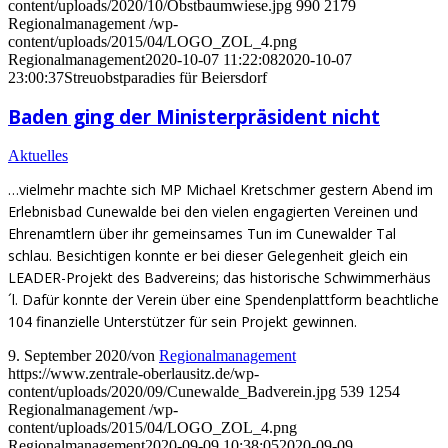
content/uploads/2020/10/Obstbaumwiese.jpg
990
2179
Regionalmanagement
/wp-
content/uploads/2015/04/LOGO_ZOL_4.png
Regionalmanagement
2020-10-07 11:22:08
2020-10-07
23:00:37
Streuobstparadies für Beiersdorf
Baden ging der Ministerpräsident nicht
Aktuelles
…vielmehr machte sich MP Michael Kretschmer gestern Abend im
Erlebnisbad Cunewalde bei den vielen engagierten Vereinen und
Ehrenamtlern über ihr gemeinsames Tun im Cunewalder Tal
schlau. Besichtigen konnte er bei dieser Gelegenheit gleich ein
LEADER-Projekt des Badvereins; das historische Schwimmerhäus
´l. Dafür konnte der Verein über eine Spendenplattform beachtliche
104 finanzielle Unterstützer für sein Projekt gewinnen.
9. September 2020
/
von
Regionalmanagement
https://www.zentrale-oberlausitz.de/wp-
content/uploads/2020/09/Cunewalde_Badverein.jpg
539
1254
Regionalmanagement
/wp-
content/uploads/2015/04/LOGO_ZOL_4.png
Regionalmanagement
2020-09-09 10:38:05
2020-09-09