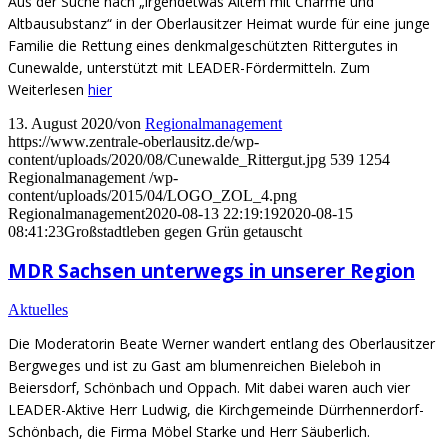
Aus der Suche nach „irgendetwas Altem mit Charme und
Altbausubstanz“ in der Oberlausitzer Heimat wurde für eine junge
Familie die Rettung eines denkmalgeschützten Rittergutes in
Cunewalde, unterstützt mit LEADER-Fördermitteln. Zum
Weiterlesen
hier
13. August 2020
/
von
Regionalmanagement
https://www.zentrale-oberlausitz.de/wp-
content/uploads/2020/08/Cunewalde_Rittergut.jpg
539
1254
Regionalmanagement
/wp-
content/uploads/2015/04/LOGO_ZOL_4.png
Regionalmanagement
2020-08-13 22:19:19
2020-08-15
08:41:23
Großstadtleben gegen Grün getauscht
MDR Sachsen unterwegs in unserer Region
Aktuelles
Die Moderatorin Beate Werner wandert entlang des Oberlausitzer
Bergweges und ist zu Gast am blumenreichen Bieleboh in
Beiersdorf, Schönbach und Oppach. Mit dabei waren auch vier
LEADER-Aktive Herr Ludwig, die Kirchgemeinde Dürrhennerdorf-
Schönbach, die Firma Möbel Starke und Herr Säuberlich.