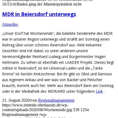
16:53:41
Baden ging der Ministerpräsident nicht
MDR in Beiersdorf unterwegs
Aktuelles
„Unser Dorf hat Wochenende“, die beliebte Sendereihe des MDR
war in unserer Region unterwegs und strahlt am Sonntag einen
Beitrag über unser schönes Beiersdorf aus. Viele bekannte
Gesichter sind mit dabei; so unter anderem unsere
Vereinsmitglieder Reinhard Ludwig und Bürgermeister Hagen
Kettmann. Zu sehen ist ebenfalls ein LEADER Projekt. Dieses liegt
mitten in Beiersdorf, ist ein Universal-Laden und die „Tante
Emma“ ist Kerstin Kretzschmar. Bei ihr gibt es Obst und Gemüse
aus eigenem Anbau und wer was von Bäcker und Fleischer
braucht, kommt auch her. Mehr aus Beiersdorf dann am Sonntag
oder in der Mediathek des MDR/ARD unter folgendem
Link
.
21. August 2020
/
von
Regionalmanagement
https://www.zentrale-oberlausitz.de/wp-
content/uploads/2020/08/Wochenende.jpg
539
1254
Regionalmanagement
/wp-